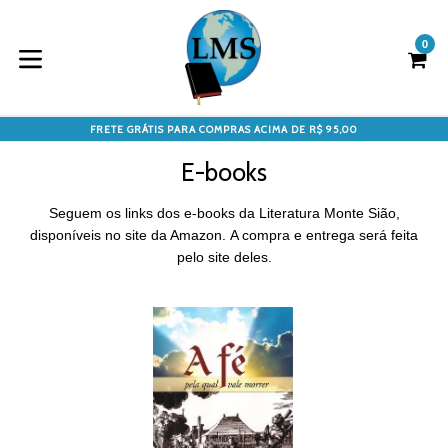
Pular
para
0
Ca
Ca
o
conteúdo
expandir/colapsar
FRETE GRÁTIS PARA COMPRAS ACIMA DE R$ 95,00
E-books
Seguem os links dos e-books da Literatura Monte Sião,
disponíveis no site da Amazon.
A compra e entrega será feita
pelo site deles.