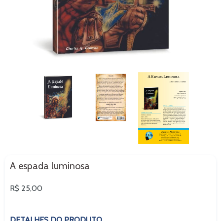
A espada luminosa
Preço
R$ 25,00
normal
DETALHES DO PRODUTO