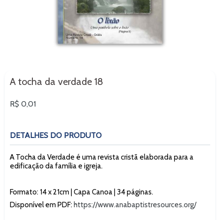
A tocha da verdade 18
Preço
R$ 0,01
normal
DETALHES DO PRODUTO
A Tocha da Verdade é uma revista cristã elaborada para a
edificação da família e igreja.
Formato: 14 x 21cm | Capa Canoa | 34 páginas.
Disponível em PDF:
https://www.anabaptistresources.org/