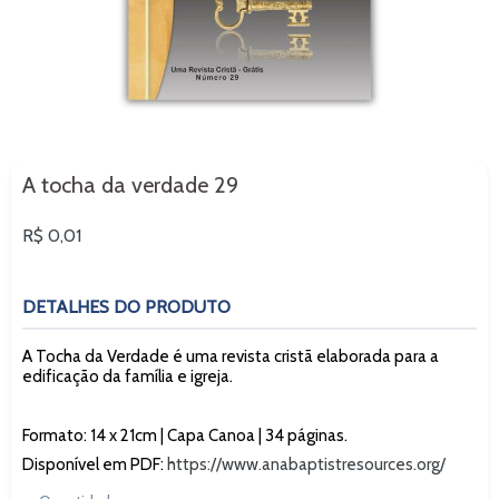
A tocha da verdade 29
Preço
R$ 0,01
normal
DETALHES DO PRODUTO
A Tocha da Verdade é uma revista cristã elaborada para a
edificação da família e igreja.
Formato: 14 x 21cm | Capa Canoa | 34 páginas.
Disponível em PDF:
https://www.anabaptistresources.org/