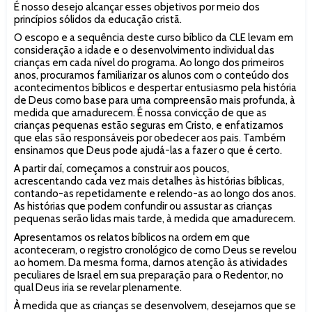
É nosso desejo alcançar esses objetivos por meio dos
princípios sólidos da educação cristã.
O escopo e a sequência deste curso bíblico da CLE levam em
consideração a idade e o desenvolvimento individual das
crianças em cada nível do programa. Ao longo dos primeiros
anos, procuramos familiarizar os alunos com o conteúdo dos
acontecimentos bíblicos e despertar entusiasmo pela história
de Deus como base para uma compreensão mais profunda, à
medida que amadurecem. É nossa convicção de que as
crianças pequenas estão seguras em Cristo, e enfatizamos
que elas são responsáveis por obedecer aos pais. Também
ensinamos que Deus pode ajudá-las a fazer o que é certo.
A partir daí, começamos a construir aos poucos,
acrescentando cada vez mais detalhes às histórias bíblicas,
contando-as repetidamente e relendo-as ao longo dos anos.
As histórias que podem confundir ou assustar as crianças
pequenas serão lidas mais tarde, à medida que amadurecem.
Apresentamos os relatos bíblicos na ordem em que
aconteceram, o registro cronológico de como Deus se revelou
ao homem. Da mesma forma, damos atenção às atividades
peculiares de Israel em sua preparação para o Redentor, no
qual Deus iria se revelar plenamente.
À medida que as crianças se desenvolvem, desejamos que se