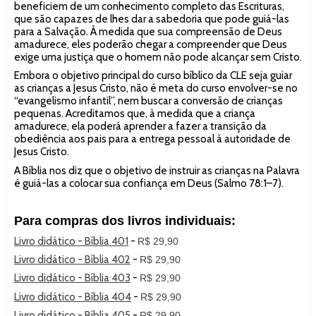
beneficiem de um conhecimento completo das Escrituras,
que são capazes de lhes dar a sabedoria que pode guiá-las
para a Salvação. À medida que sua compreensão de Deus
amadurece, eles poderão chegar a compreender que Deus
exige uma justiça que o homem não pode alcançar sem Cristo.
Embora o objetivo principal do curso bíblico da CLE seja guiar
as crianças a Jesus Cristo, não é meta do curso envolver-se no
“evangelismo infantil”, nem buscar a conversão de crianças
pequenas. Acreditamos que, à medida que a criança
amadurece, ela poderá aprender a fazer a transição da
obediência aos pais para a entrega pessoal à autoridade de
Jesus Cristo.
A Bíblia nos diz que o objetivo de instruir as crianças na Palavra
é guiá-las a colocar sua confiança em Deus (Salmo 78:1–7).
Para compras dos livros individuais:
Livro didático - Bíblia 401
-
R$ 29,90
Livro didático - Bíblia 402
-
R$ 29,90
Livro didático - Bíblia 403
-
R$ 29,90
Livro didático - Bíblia 404
-
R$ 29,90
Livro didático - Bíblia 405
-
R$ 29,90