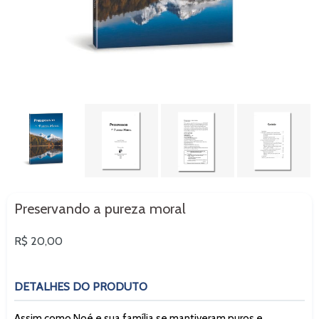
Preservando a pureza moral
Preço
R$ 20,00
normal
DETALHES DO PRODUTO
Assim como Noé e sua família se mantiveram puros e